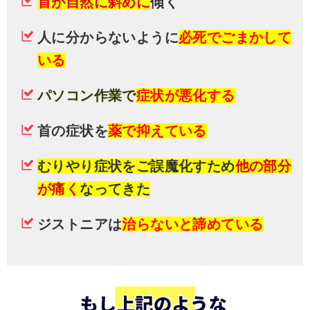
首が自然に斜めに
傾く
人に分からないように
必死でごまかして
いる
パソコン作業で
症状が悪化する
首の症状を
薬で抑えている
むりやり症状をご誤魔化すため
他の部分
が痛く
なってきた
ジストニアは
治らないと諦めている