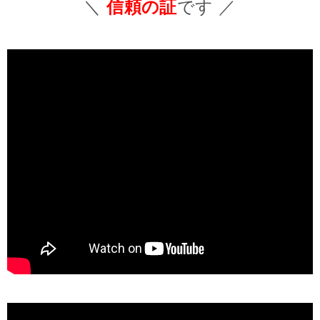
＼
信頼の証
です ／