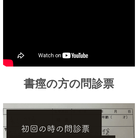
書痙の方の問診票