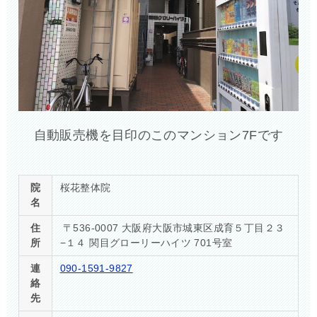
自動販売機を目印のこのマンション7Fです
院
桜花整体院
名
住
〒536-0007 大阪府大阪市城東区成育５丁目２３
所
−１４ 関目グローリーハイツ 701号室
連
090-1591-9827
絡
先